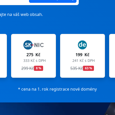
jte na váš web obsah.
75 Kč
199 Kč
199 Kč
Kč s DPH
241 Kč s DPH
241 Kč s DPH
Kč
535 Kč
699 Kč
8 %
63 %
72 %
* cena na 1. rok registrace nové domény