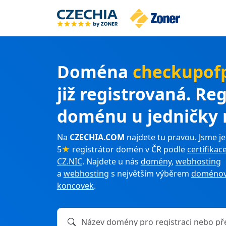
Doména
checkupof
již registrovaná. Reg
doménu u jedničky 
Na
CZECHIA.COM
najdete tu pravou. Jsme je
5
★
registrátor domén v ČR podle
certifikac
CZ.NIC
. Najdete u nás
domény
,
webhosting
a
webhosting
s největším výběrem
doménov
koncovek
.
Název domény k registraci nebo převodu