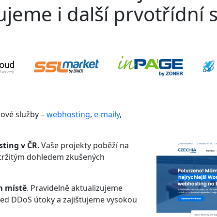
jeme i další prvotřídní s
gové služby –
webhosting
,
e-maily
,
sting v ČR
. Vaše projekty poběží na
etržitým dohledem zkušených
m místě
. Pravidelně aktualizujeme
řed DDoS útoky a zajišťujeme vysokou