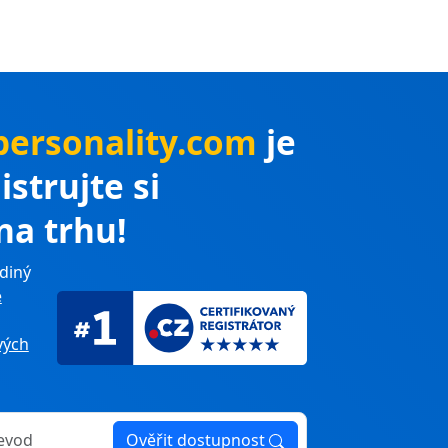
personality.com
je
istrujte si
na trhu!
diný
e
ých
Ověřit dostupnost