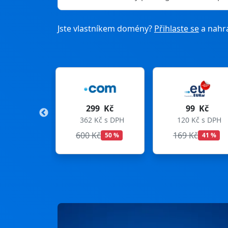
Jste vlastníkem domény?
Přihlaste se
a nahra
299 Kč
99 Kč
2
362 Kč s DPH
120 Kč s DPH
333 
600 Kč
169 Kč
299 
50 %
41 %