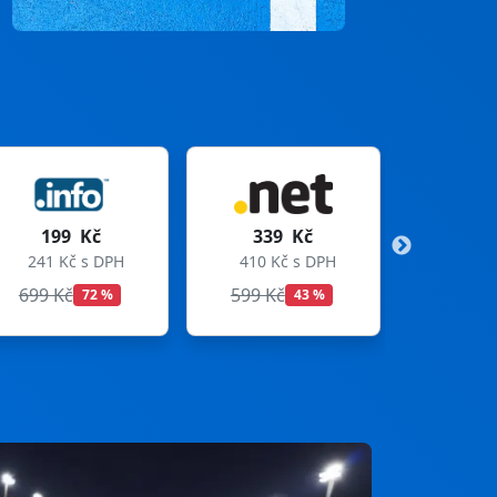
339 Kč
299 Kč
410 Kč s DPH
362 Kč s DPH
599 Kč
699 Kč
43 %
57 %